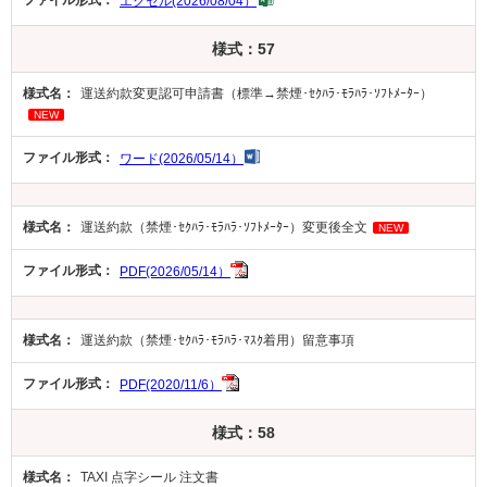
エクセル(2026/08/04）
様式：57
運送約款変更認可申請書（標準→禁煙･ｾｸﾊﾗ･ﾓﾗﾊﾗ･ｿﾌﾄﾒｰﾀｰ）
NEW
ワード(2026/05/14）
運送約款（禁煙･ｾｸﾊﾗ･ﾓﾗﾊﾗ･ｿﾌﾄﾒｰﾀｰ）変更後全文
NEW
PDF(2026/05/14）
運送約款（禁煙･ｾｸﾊﾗ･ﾓﾗﾊﾗ･ﾏｽｸ着用）留意事項
PDF(2020/11/6）
様式：58
TAXI 点字シール 注文書