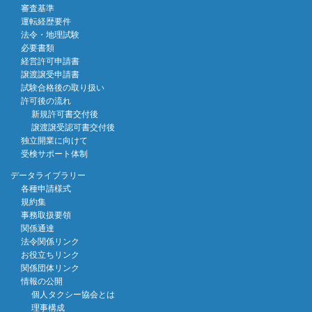
審査基準
運転経歴要件
法令・地理試験
必要書類
経営許可申請書
譲渡譲受申請書
試験合格後の取り扱い
許可後の流れ
新規許可書交付後
譲渡譲受認可書交付後
独立開業に向けて
受検サポート体制
データライブラリー
各種申請様式
規約集
事務取扱要領
関係通達
法令関係リンク
お役立ちリンク
関係団体リンク
情報の公開
個人タクシー協会とは
理事構成